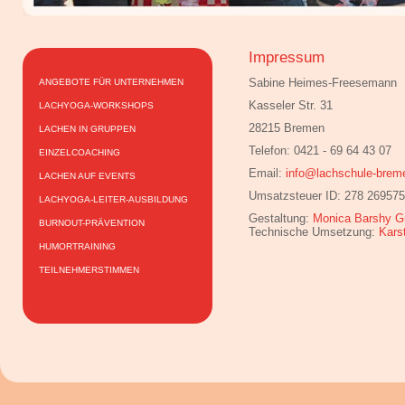
Impressum
Sabine Heimes-Freesemann
ANGEBOTE FÜR UNTERNEHMEN
Kasseler Str. 31
LACHYOGA-WORKSHOPS
28215 Bremen
LACHEN IN GRUPPEN
Telefon: 0421 - 69 64 43 07
EINZELCOACHING
Email:
info@lachschule-brem
LACHEN AUF EVENTS
Umsatzsteuer ID: 278 269575
LACHYOGA-LEITER-AUSBILDUNG
Gestaltung:
Monica Barshy Gr
BURNOUT-PRÄVENTION
Technische Umsetzung:
Kars
HUMORTRAINING
TEILNEHMERSTIMMEN